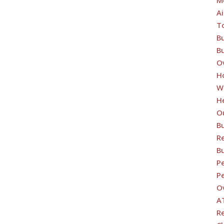
Ai
T
B
B
O
H
W
H
O
B
Re
B
Pe
Pe
O
A
R