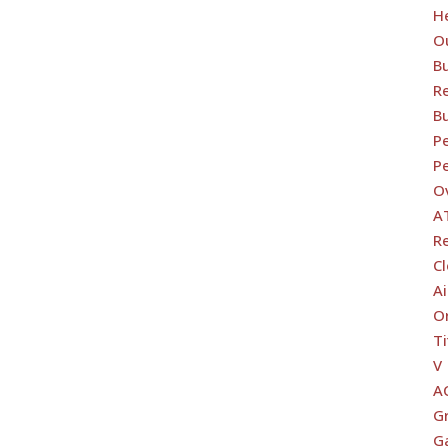
H
O
B
Re
B
Pe
Pe
O
A
R
C
Ai
O
Ti
V
A
G
G