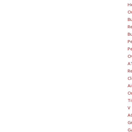
H
O
B
Re
B
Pe
Pe
O
A
R
C
Ai
O
Ti
V
A
G
G