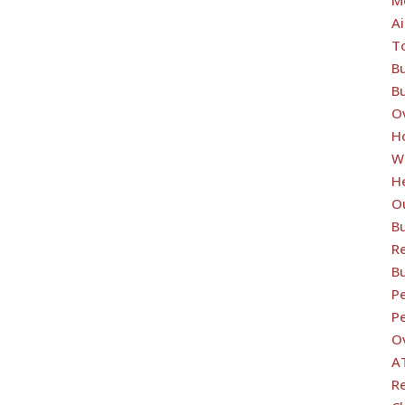
Ai
T
B
B
O
H
W
H
O
B
Re
B
Pe
Pe
O
A
R